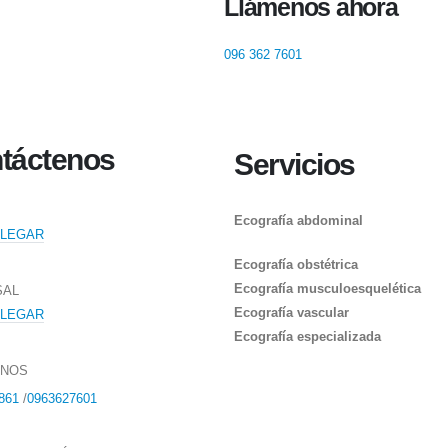
Llámenos ahora
096 362 7601
táctenos
Servicios
Ecografía abdominal
LLEGAR
Ecografía obstétrica
Ecografía musculoesquelética
SAL
Ecografía vascular
LLEGAR
Ecografía especializada
ONOS
861
/
0963627601